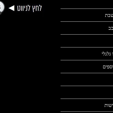
שבת
כב
גלגלי
ספים
שות