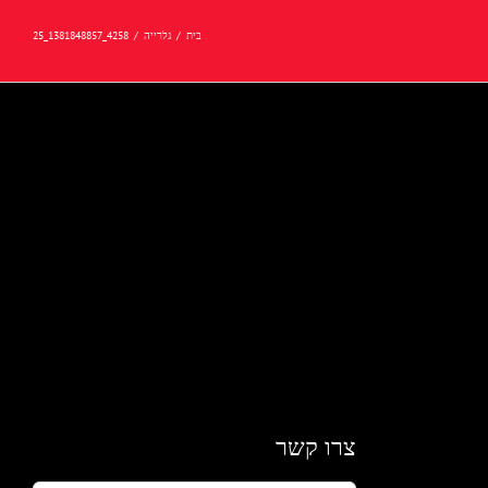
בית
/
גלרייה
/
4258_1381848857_25
צרו קשר