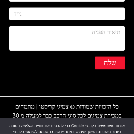
כל הזכויות שמורות © צמיגי קריסטו | מתמחים
במכירת צמיגים לכל סוגי הרכב כבר למעלה מ 30
שנה | המקום עובד גם בשבת | חייגו - 1-700-700-
אנחנו משתמשים בקובצי Cookie כדי להבטיח את חוויית הגלישה הטובה
ביותר באתרנו. המשך שימוש באתר ייחשב כהסכמה לשימוש בקובצי
810 או 03-6838895