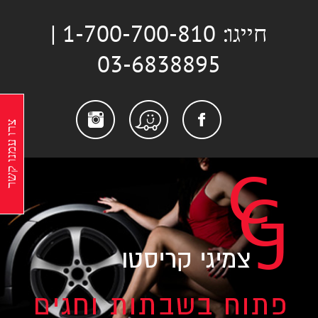
לג
חייגו: 1-700-700-810 |
תוכן
03-6838895
stagram
Facebook
Waze
צרו עמנו קשר