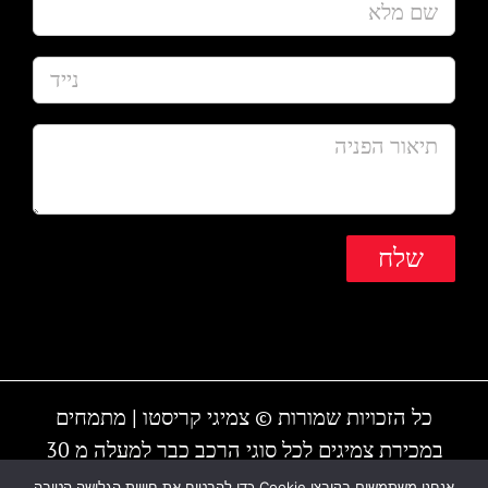
כל הזכויות שמורות © צמיגי קריסטו | מתמחים
במכירת צמיגים לכל סוגי הרכב כבר למעלה מ 30
שנה | המקום עובד גם בשבת | חייגו - 1-700-700-
אנחנו משתמשים בקובצי Cookie כדי להבטיח את חוויית הגלישה הטובה