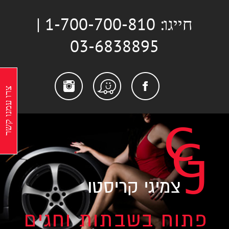
לג
חייגו: 1-700-700-810 |
תוכן
03-6838895
stagram
Facebook
Waze
צרו עמנו קשר