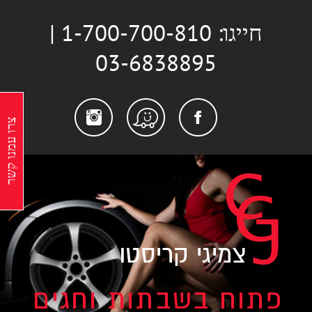
לג
חייגו: 1-700-700-810 |
תוכן
03-6838895
stagram
Facebook
Waze
צרו עמנו קשר