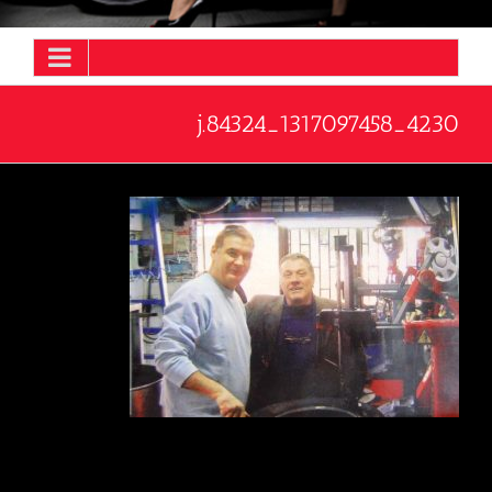
4230_1317097458_84324.j