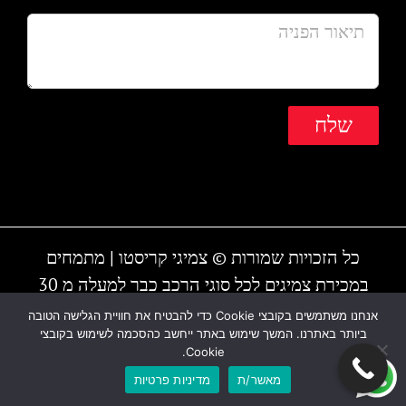
כל הזכויות שמורות © צמיגי קריסטו | מתמחים
במכירת צמיגים לכל סוגי הרכב כבר למעלה מ 30
שנה | המקום עובד גם בשבת | חייגו - 1-700-700-
אנחנו משתמשים בקובצי Cookie כדי להבטיח את חוויית הגלישה הטובה
ביותר באתרנו. המשך שימוש באתר ייחשב כהסכמה לשימוש בקובצי
810 או 03-6838895
Cookie.
מאשר/ת
מדיניות פרטיות